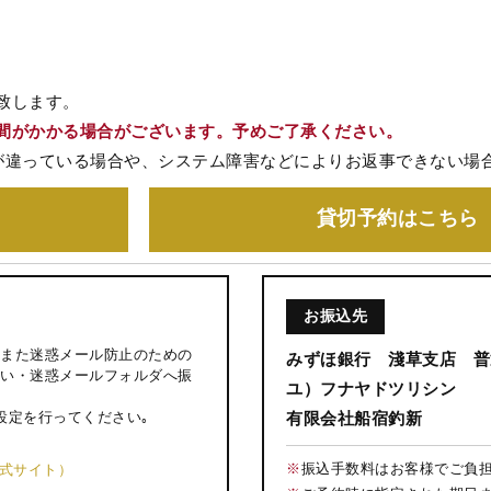
致します。
間がかかる場合がございます。予めご了承ください。
が違っている場合や、システム障害などによりお返事できない場
貸切予約
はこちら
お振込先
また迷惑メール防止のための
みずほ銀行 淺草支店 普通
い・迷惑メールフォルダへ振
ユ）フナヤドツリシン
設定を行ってください｡
有限会社船宿釣新
※
振込手数料はお客様でご負
公式サイト）