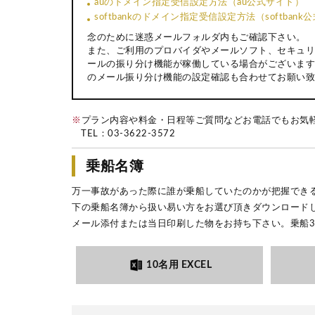
auのドメイン指定受信設定方法（au公式サイト）
softbankのドメイン指定受信設定方法（softban
念のために迷惑メールフォルダ内もご確認下さい。
また、ご利用のプロバイダやメールソフト、セキュリ
ールの振り分け機能が稼働している場合がございます
のメール振り分け機能の設定確認も合わせてお願い致
※
プラン内容や料金・日程等ご質問などお電話でもお気
TEL：
03-3622-3572
乗船名簿
万一事故があった際に誰が乗船していたのかが把握でき
下の乗船名簿から扱い易い方をお選び頂きダウンロード
メール添付または当日印刷した物をお持ち下さい。乗船
10名用 EXCEL