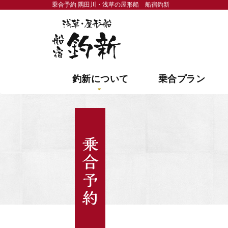
乗合予約 隅田川・浅草の屋形船 船宿釣新
隅田川・浅草の屋形船 
釣新について
乗合プラン