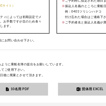
※
ご予約時に指定された期日
k公式サイト）
※
振込人名義のところに乗船
例：0401ツリシンハナコ
付け忘れた場合はご連絡下
ティによっては初期設定でメ
。お手数ですが念のため各々
※
ご予約者名と振込人名義が
します。
軽にお問い合わせ下さい。
るように乗船名簿の提出をお願いしています。
してご使用下さい。
3日後に廃棄とさせて頂きます。
10名用 PDF
団体用 EXCEL