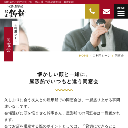
同窓会のご利用にもぜひ 隅田川・浅草の屋形船 船宿釣新
隅田川・浅草の屋形船 船宿釣新
MENU
HOME
ご利用シーン
同窓会
懐かしい顔と一緒に、
屋形船でいつもと違う同窓会
久しぶりに会う友人との屋形船での同窓会は、一層盛り上がる事間
違いなしです。
会場選びに頭を悩ませる幹事さん、屋形船での同窓会は一目置かれ
ます。
会でお店を選定する際のポイントとしては、
「貸切にできるとこ