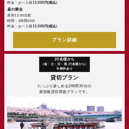
料金：お一人様
13,000円(税込)
昼の乗合
原則12:00出航
時間：2時間30分
料金：お一人様
13,000円(税込)
プラン詳細
20名様から
(金・土・日・祝 25名様から)
※例外あり
貸切プラン
たっぷり楽しめる2時間30分の
屋形船貸切周遊プランです。