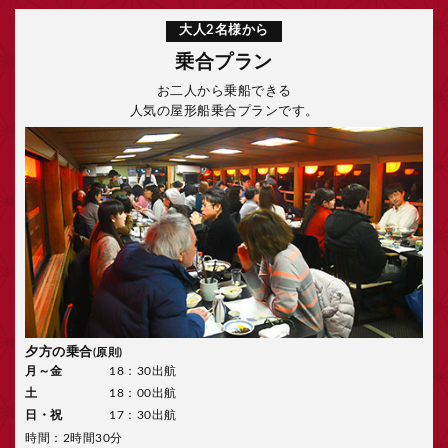
大人2名様から
乗合プラン
お二人から乗船できる
人気の屋形船乗合プランです。
夕方の乗合
(原則)
月～金
18：30出航
土
18：00出航
日・祝
17：30出航
時間：2時間30分