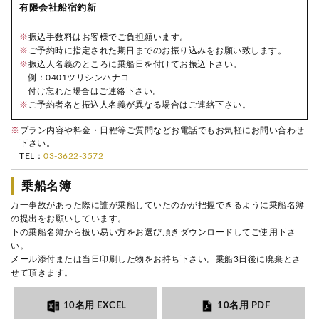
有限会社船宿釣新
※
振込手数料はお客様でご負担願います。
※
ご予約時に指定された期日までのお振り込みをお願い致します。
※
振込人名義のところに乗船日を付けてお振込下さい。
例：0401ツリシンハナコ
付け忘れた場合はご連絡下さい。
※
ご予約者名と振込人名義が異なる場合はご連絡下さい。
※
プラン内容や料金・日程等ご質問などお電話でもお気軽にお問い合わせ
下さい。
TEL：
03-3622-3572
乗船名簿
万一事故があった際に誰が乗船していたのかが把握できるように乗船名簿
の提出をお願いしています。
下の乗船名簿から扱い易い方をお選び頂きダウンロードしてご使用下さ
い。
メール添付または当日印刷した物をお持ち下さい。乗船3日後に廃棄とさ
せて頂きます。
10名用 EXCEL
10名用 PDF