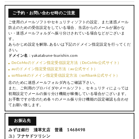
ご予約・お問い合わせ時のご注意
ご使用のメールソフトやセキュリティソフトの設定、また迷惑メール
防止のための受信設定をしている場合、当店からのメールが届かな
い・迷惑メールフォルダへ振り分けされている場合などがございま
す。
あらかじめ設定を解除､あるいは下記のドメイン指定設定を行ってくだ
さい｡
ドメイン名
：yakatabune-tsurishin.com
DoCoMoのドメイン指定受信設定方法（DoCoMo公式サイト）
auのドメイン指定受信設定方法（au公式サイト）
softbankのドメイン指定受信設定方法（softbank公式サイト）
念のために迷惑メールフォルダ内もご確認下さい。
また、ご利用のプロバイダやメールソフト、セキュリティによっては
初期設定でメールの振り分け機能が稼働している場合がございます。
お手数ですが念のため各々のメール振り分け機能の設定確認も合わせ
てお願い致します。
お振込先
みずほ銀行 淺草支店 普通 1468498
ユ）フナヤドツリシン