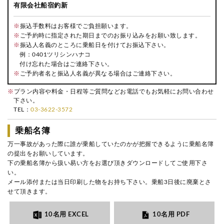
有限会社船宿釣新
※
振込手数料はお客様でご負担願います。
※
ご予約時に指定された期日までのお振り込みをお願い致します。
※
振込人名義のところに乗船日を付けてお振込下さい。
例：0401ツリシンハナコ
付け忘れた場合はご連絡下さい。
※
ご予約者名と振込人名義が異なる場合はご連絡下さい。
※
プラン内容や料金・日程等ご質問などお電話でもお気軽にお問い合わせ
下さい。
TEL：
03-3622-3572
乗船名簿
万一事故があった際に誰が乗船していたのかが把握できるように乗船名簿
の提出をお願いしています。
下の乗船名簿から扱い易い方をお選び頂きダウンロードしてご使用下さ
い。
メール添付または当日印刷した物をお持ち下さい。乗船3日後に廃棄とさ
せて頂きます。
10名用 EXCEL
10名用 PDF