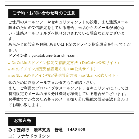
ご予約・お問い合わせ時のご注意
ご使用のメールソフトやセキュリティソフトの設定、また迷惑メール
防止のための受信設定をしている場合、当店からのメールが届かな
い・迷惑メールフォルダへ振り分けされている場合などがございま
す。
あらかじめ設定を解除､あるいは下記のドメイン指定設定を行ってくだ
さい｡
ドメイン名
：yakatabune-tsurishin.com
DoCoMoのドメイン指定受信設定方法（DoCoMo公式サイト）
auのドメイン指定受信設定方法（au公式サイト）
softbankのドメイン指定受信設定方法（softbank公式サイト）
念のために迷惑メールフォルダ内もご確認下さい。
また、ご利用のプロバイダやメールソフト、セキュリティによっては
初期設定でメールの振り分け機能が稼働している場合がございます。
お手数ですが念のため各々のメール振り分け機能の設定確認も合わせ
てお願い致します。
お振込先
みずほ銀行 淺草支店 普通 1468498
ユ）フナヤドツリシン