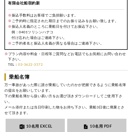
有限会社船宿釣新
※
振込手数料はお客様でご負担願います。
※
ご予約時に指定された期日までのお振り込みをお願い致します。
※
振込人名義のところに乗船日を付けてお振込下さい。
例：0401ツリシンハナコ
付け忘れた場合はご連絡下さい。
※
ご予約者名と振込人名義が異なる場合はご連絡下さい。
※
プラン内容や料金・日程等ご質問などお電話でもお気軽にお問い合わせ
下さい。
TEL：
03-3622-3572
乗船名簿
万一事故があった際に誰が乗船していたのかが把握できるように乗船名簿
の提出をお願いしています。
下の乗船名簿から扱い易い方をお選び頂きダウンロードしてご使用下さ
い。
メール添付または当日印刷した物をお持ち下さい。乗船3日後に廃棄とさ
せて頂きます。
10名用 EXCEL
10名用 PDF