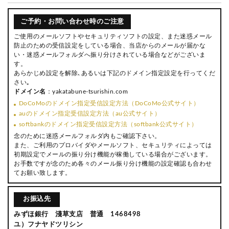
ご予約・お問い合わせ時のご注意
ご使用のメールソフトやセキュリティソフトの設定、また迷惑メール
防止のための受信設定をしている場合、当店からのメールが届かな
い・迷惑メールフォルダへ振り分けされている場合などがございま
す。
あらかじめ設定を解除､あるいは下記のドメイン指定設定を行ってくだ
さい｡
ドメイン名
：yakatabune-tsurishin.com
DoCoMoのドメイン指定受信設定方法（DoCoMo公式サイト）
auのドメイン指定受信設定方法（au公式サイト）
softbankのドメイン指定受信設定方法（softbank公式サイト）
念のために迷惑メールフォルダ内もご確認下さい。
また、ご利用のプロバイダやメールソフト、セキュリティによっては
初期設定でメールの振り分け機能が稼働している場合がございます。
お手数ですが念のため各々のメール振り分け機能の設定確認も合わせ
てお願い致します。
お振込先
みずほ銀行 淺草支店 普通 1468498
ユ）フナヤドツリシン