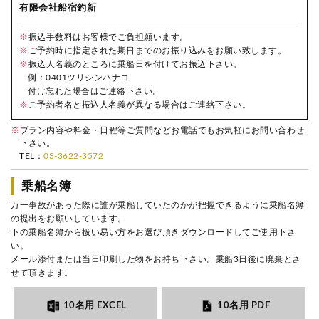
有限会社船宿釣新
※
振込手数料はお客様でご負担願います。
※
ご予約時に指定された期日までのお振り込みをお願い致します。
※
振込人名義のところに乗船日を付けてお振込下さい。
例：0401ツリシンハナコ
付け忘れた場合はご連絡下さい。
※
ご予約者名と振込人名義が異なる場合はご連絡下さい。
※
プラン内容や料金・日程等ご質問などお電話でもお気軽にお問い合わせ
下さい。
TEL：
03-3622-3572
乗船名簿
万一事故があった際に誰が乗船していたのかが把握できるように乗船名簿
の提出をお願いしています。
下の乗船名簿から扱い易い方をお選び頂きダウンロードしてご使用下さ
い。
メール添付または当日印刷した物をお持ち下さい。乗船3日後に廃棄とさ
せて頂きます。
10名用 EXCEL
10名用 PDF