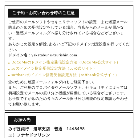
ご予約・お問い合わせ時のご注意
ご使用のメールソフトやセキュリティソフトの設定、また迷惑メール
防止のための受信設定をしている場合、当店からのメールが届かな
い・迷惑メールフォルダへ振り分けされている場合などがございま
す。
あらかじめ設定を解除､あるいは下記のドメイン指定設定を行ってくだ
さい｡
ドメイン名
：yakatabune-tsurishin.com
DoCoMoのドメイン指定受信設定方法（DoCoMo公式サイト）
auのドメイン指定受信設定方法（au公式サイト）
softbankのドメイン指定受信設定方法（softbank公式サイト）
念のために迷惑メールフォルダ内もご確認下さい。
また、ご利用のプロバイダやメールソフト、セキュリティによっては
初期設定でメールの振り分け機能が稼働している場合がございます。
お手数ですが念のため各々のメール振り分け機能の設定確認も合わせ
てお願い致します。
お振込先
みずほ銀行 淺草支店 普通 1468498
ユ）フナヤドツリシン