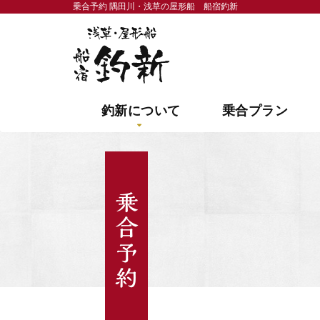
乗合予約 隅田川・浅草の屋形船 船宿釣新
隅田川・浅草の屋形船 
釣新について
乗合プラン