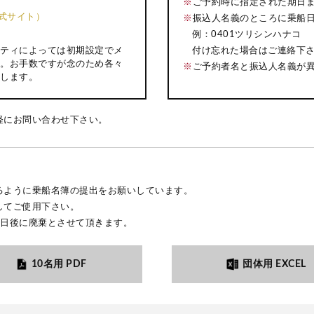
※
ご予約時に指定された期日
k公式サイト）
※
振込人名義のところに乗船
例：0401ツリシンハナコ
付け忘れた場合はご連絡下
ティによっては初期設定でメ
。お手数ですが念のため各々
※
ご予約者名と振込人名義が
します。
軽にお問い合わせ下さい。
るように乗船名簿の提出をお願いしています。
してご使用下さい。
3日後に廃棄とさせて頂きます。
10名用 PDF
団体用 EXCEL