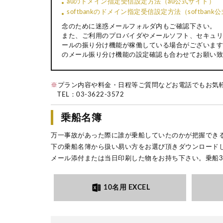
auのドメイン指定受信設定方法（au公式サイト）
softbankのドメイン指定受信設定方法（softban
念のために迷惑メールフォルダ内もご確認下さい。
また、ご利用のプロバイダやメールソフト、セキュリ
ールの振り分け機能が稼働している場合がございます
のメール振り分け機能の設定確認も合わせてお願い致
※
プラン内容や料金・日程等ご質問などお電話でもお気
TEL：
03-3622-3572
乗船名簿
万一事故があった際に誰が乗船していたのかが把握でき
下の乗船名簿から扱い易い方をお選び頂きダウンロード
メール添付または当日印刷した物をお持ち下さい。乗船
10名用 EXCEL