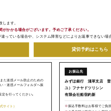
致します。
間がかかる場合がございます。予めご了承ください。
が違っている場合や、システム障害などによりお返事できない場
貸切予約
はこちら
お振込先
また迷惑メール防止のための
みずほ銀行 淺草支店 普通
い・迷惑メールフォルダへ振
ユ）フナヤドツリシン
設定を行ってください｡
有限会社船宿釣新
※
振込手数料はお客様でご負
公式サイト）