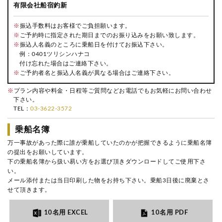
有限会社船宿釣新
※
振込手数料はお客様でご負担願います。
※
ご予約時に指定された期日までのお振り込みをお願い致します。
※
振込人名義のところに乗船日を付けてお振込下さい。
例：0401ツリシンハナコ
付け忘れた場合はご連絡下さい。
※
ご予約者名と振込人名義が異なる場合はご連絡下さい。
※
プラン内容や料金・日程等ご質問などお電話でもお気軽にお問い合わせ
下さい。
TEL：
03-3622-3572
乗船名簿
万一事故があった際に誰が乗船していたのかが把握できるように乗船名簿
の提出をお願いしています。
下の乗船名簿から扱い易い方をお選び頂きダウンロードしてご使用下さ
い。
メール添付または当日印刷した物をお持ち下さい。乗船3日後に廃棄とさ
せて頂きます。
10名用 EXCEL
10名用 PDF