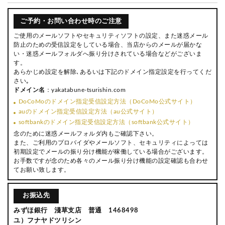
ご予約・お問い合わせ時のご注意
ご使用のメールソフトやセキュリティソフトの設定、また迷惑メール
防止のための受信設定をしている場合、当店からのメールが届かな
い・迷惑メールフォルダへ振り分けされている場合などがございま
す。
あらかじめ設定を解除､あるいは下記のドメイン指定設定を行ってくだ
さい｡
ドメイン名
：yakatabune-tsurishin.com
DoCoMoのドメイン指定受信設定方法（DoCoMo公式サイト）
auのドメイン指定受信設定方法（au公式サイト）
softbankのドメイン指定受信設定方法（softbank公式サイト）
念のために迷惑メールフォルダ内もご確認下さい。
また、ご利用のプロバイダやメールソフト、セキュリティによっては
初期設定でメールの振り分け機能が稼働している場合がございます。
お手数ですが念のため各々のメール振り分け機能の設定確認も合わせ
てお願い致します。
お振込先
みずほ銀行 淺草支店 普通 1468498
ユ）フナヤドツリシン