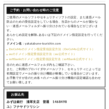
ご予約・お問い合わせ時のご注意
ご使用のメールソフトやセキュリティソフトの設定、また迷惑メール
防止のための受信設定をしている場合、当店からのメールが届かな
い・迷惑メールフォルダへ振り分けされている場合などがございま
す。
あらかじめ設定を解除､あるいは下記のドメイン指定設定を行ってくだ
さい｡
ドメイン名
：yakatabune-tsurishin.com
DoCoMoのドメイン指定受信設定方法（DoCoMo公式サイト）
auのドメイン指定受信設定方法（au公式サイト）
softbankのドメイン指定受信設定方法（softbank公式サイト）
念のために迷惑メールフォルダ内もご確認下さい。
また、ご利用のプロバイダやメールソフト、セキュリティによっては
初期設定でメールの振り分け機能が稼働している場合がございます。
お手数ですが念のため各々のメール振り分け機能の設定確認も合わせ
てお願い致します。
お振込先
みずほ銀行 淺草支店 普通 1468498
ユ）フナヤドツリシン