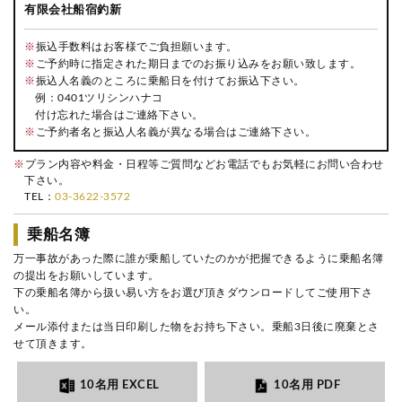
有限会社船宿釣新
※
振込手数料はお客様でご負担願います。
※
ご予約時に指定された期日までのお振り込みをお願い致します。
※
振込人名義のところに乗船日を付けてお振込下さい。
例：0401ツリシンハナコ
付け忘れた場合はご連絡下さい。
※
ご予約者名と振込人名義が異なる場合はご連絡下さい。
※
プラン内容や料金・日程等ご質問などお電話でもお気軽にお問い合わせ
下さい。
TEL：
03-3622-3572
乗船名簿
万一事故があった際に誰が乗船していたのかが把握できるように乗船名簿
の提出をお願いしています。
下の乗船名簿から扱い易い方をお選び頂きダウンロードしてご使用下さ
い。
メール添付または当日印刷した物をお持ち下さい。乗船3日後に廃棄とさ
せて頂きます。
10名用 EXCEL
10名用 PDF