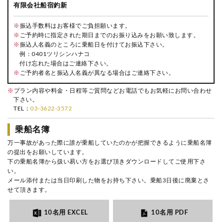
有限会社船宿釣新
※
振込手数料はお客様でご負担願います。
※
ご予約時に指定された期日までのお振り込みをお願い致します。
※
振込人名義のところに乗船日を付けてお振込下さい。
例：0401ツリシンハナコ
付け忘れた場合はご連絡下さい。
※
ご予約者名と振込人名義が異なる場合はご連絡下さい。
※
プラン内容や料金・日程等ご質問などお電話でもお気軽にお問い合わせ
下さい。
TEL：
03-3622-3572
乗船名簿
万一事故があった際に誰が乗船していたのかが把握できるように乗船名簿
の提出をお願いしています。
下の乗船名簿から扱い易い方をお選び頂きダウンロードしてご使用下さ
い。
メール添付または当日印刷した物をお持ち下さい。乗船3日後に廃棄とさ
せて頂きます。
10名用 EXCEL
10名用 PDF