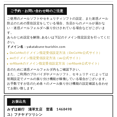
ご予約・お問い合わせ時のご注意
ご使用のメールソフトやセキュリティソフトの設定、また迷惑メール
防止のための受信設定をしている場合、当店からのメールが届かな
い・迷惑メールフォルダへ振り分けされている場合などがございま
す。
あらかじめ設定を解除､あるいは下記のドメイン指定設定を行ってくだ
さい｡
ドメイン名
：yakatabune-tsurishin.com
DoCoMoのドメイン指定受信設定方法（DoCoMo公式サイト）
auのドメイン指定受信設定方法（au公式サイト）
softbankのドメイン指定受信設定方法（softbank公式サイト）
念のために迷惑メールフォルダ内もご確認下さい。
また、ご利用のプロバイダやメールソフト、セキュリティによっては
初期設定でメールの振り分け機能が稼働している場合がございます。
お手数ですが念のため各々のメール振り分け機能の設定確認も合わせ
てお願い致します。
お振込先
みずほ銀行 淺草支店 普通 1468498
ユ）フナヤドツリシン