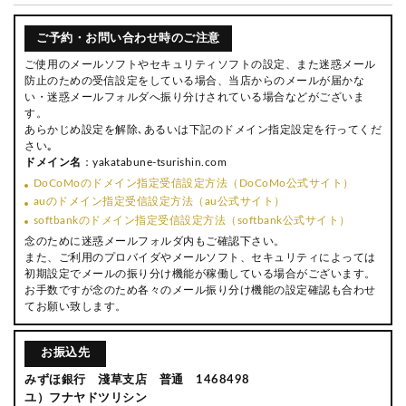
ご予約・お問い合わせ時のご注意
ご使用のメールソフトやセキュリティソフトの設定、また迷惑メール
防止のための受信設定をしている場合、当店からのメールが届かな
い・迷惑メールフォルダへ振り分けされている場合などがございま
す。
あらかじめ設定を解除､あるいは下記のドメイン指定設定を行ってくだ
さい｡
ドメイン名
：yakatabune-tsurishin.com
DoCoMoのドメイン指定受信設定方法（DoCoMo公式サイト）
auのドメイン指定受信設定方法（au公式サイト）
softbankのドメイン指定受信設定方法（softbank公式サイト）
念のために迷惑メールフォルダ内もご確認下さい。
また、ご利用のプロバイダやメールソフト、セキュリティによっては
初期設定でメールの振り分け機能が稼働している場合がございます。
お手数ですが念のため各々のメール振り分け機能の設定確認も合わせ
てお願い致します。
お振込先
みずほ銀行 淺草支店 普通 1468498
ユ）フナヤドツリシン