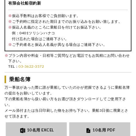
有限会社船宿釣新
※
振込手数料はお客様でご負担願います。
※
ご予約時に指定された期日までのお振り込みをお願い致します。
※
振込人名義のところに乗船日を付けてお振込下さい。
例：0401ツリシンハナコ
付け忘れた場合はご連絡下さい。
※
ご予約者名と振込人名義が異なる場合はご連絡下さい。
※
プラン内容や料金・日程等ご質問などお電話でもお気軽にお問い合わせ
下さい。
TEL：
03-3622-3572
乗船名簿
万一事故があった際に誰が乗船していたのかが把握できるように乗船名簿
の提出をお願いしています。
下の乗船名簿から扱い易い方をお選び頂きダウンロードしてご使用下さ
い。
メール添付または当日印刷した物をお持ち下さい。乗船3日後に廃棄とさ
せて頂きます。
10名用 EXCEL
10名用 PDF