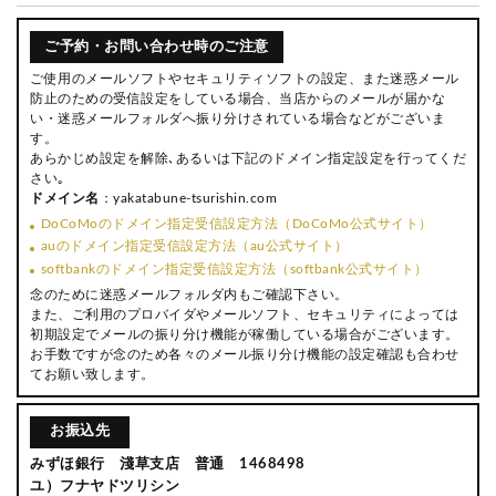
ご予約・お問い合わせ時のご注意
ご使用のメールソフトやセキュリティソフトの設定、また迷惑メール
防止のための受信設定をしている場合、当店からのメールが届かな
い・迷惑メールフォルダへ振り分けされている場合などがございま
す。
あらかじめ設定を解除､あるいは下記のドメイン指定設定を行ってくだ
さい｡
ドメイン名
：yakatabune-tsurishin.com
DoCoMoのドメイン指定受信設定方法（DoCoMo公式サイト）
auのドメイン指定受信設定方法（au公式サイト）
softbankのドメイン指定受信設定方法（softbank公式サイト）
念のために迷惑メールフォルダ内もご確認下さい。
また、ご利用のプロバイダやメールソフト、セキュリティによっては
初期設定でメールの振り分け機能が稼働している場合がございます。
お手数ですが念のため各々のメール振り分け機能の設定確認も合わせ
てお願い致します。
お振込先
みずほ銀行 淺草支店 普通 1468498
ユ）フナヤドツリシン