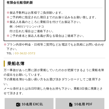
有限会社船宿釣新
※
振込手数料はお客様でご負担願います。
※
ご予約時に指定された期日までのお振り込みをお願い致します。
※
振込人名義のところに乗船日を付けてお振込下さい。
例：0401ツリシンハナコ
付け忘れた場合はご連絡下さい。
※
ご予約者名と振込人名義が異なる場合はご連絡下さい。
※
プラン内容や料金・日程等ご質問などお電話でもお気軽にお問い合わせ
下さい。
TEL：
03-3622-3572
乗船名簿
万一事故があった際に誰が乗船していたのかが把握できるように乗船名簿
の提出をお願いしています。
下の乗船名簿から扱い易い方をお選び頂きダウンロードしてご使用下さ
い。
メール添付または当日印刷した物をお持ち下さい。乗船3日後に廃棄とさ
せて頂きます。
10名用 EXCEL
10名用 PDF