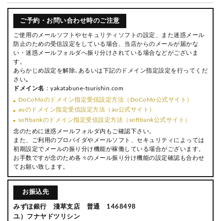
ご予約・お問い合わせ時のご注意
ご使用のメールソフトやセキュリティソフトの設定、また迷惑メール
防止のための受信設定をしている場合、当店からのメールが届かな
い・迷惑メールフォルダへ振り分けされている場合などがございま
す。
あらかじめ設定を解除､あるいは下記のドメイン指定設定を行ってくだ
さい｡
ドメイン名
：yakatabune-tsurishin.com
DoCoMoのドメイン指定受信設定方法（DoCoMo公式サイト）
auのドメイン指定受信設定方法（au公式サイト）
softbankのドメイン指定受信設定方法（softbank公式サイト）
念のために迷惑メールフォルダ内もご確認下さい。
また、ご利用のプロバイダやメールソフト、セキュリティによっては
初期設定でメールの振り分け機能が稼働している場合がございます。
お手数ですが念のため各々のメール振り分け機能の設定確認も合わせ
てお願い致します。
お振込先
みずほ銀行 淺草支店 普通 1468498
ユ）フナヤドツリシン