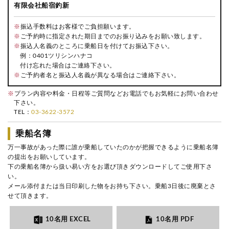
有限会社船宿釣新
※
振込手数料はお客様でご負担願います。
※
ご予約時に指定された期日までのお振り込みをお願い致します。
※
振込人名義のところに乗船日を付けてお振込下さい。
例：0401ツリシンハナコ
付け忘れた場合はご連絡下さい。
※
ご予約者名と振込人名義が異なる場合はご連絡下さい。
※
プラン内容や料金・日程等ご質問などお電話でもお気軽にお問い合わせ
下さい。
TEL：
03-3622-3572
乗船名簿
万一事故があった際に誰が乗船していたのかが把握できるように乗船名簿
の提出をお願いしています。
下の乗船名簿から扱い易い方をお選び頂きダウンロードしてご使用下さ
い。
メール添付または当日印刷した物をお持ち下さい。乗船3日後に廃棄とさ
せて頂きます。
10名用 EXCEL
10名用 PDF