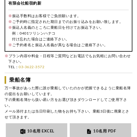
有限会社船宿釣新
※
振込手数料はお客様でご負担願います。
※
ご予約時に指定された期日までのお振り込みをお願い致します。
※
振込人名義のところに乗船日を付けてお振込下さい。
例：0401ツリシンハナコ
付け忘れた場合はご連絡下さい。
※
ご予約者名と振込人名義が異なる場合はご連絡下さい。
※
プラン内容や料金・日程等ご質問などお電話でもお気軽にお問い合わせ
下さい。
TEL：
03-3622-3572
乗船名簿
万一事故があった際に誰が乗船していたのかが把握できるように乗船名簿
の提出をお願いしています。
下の乗船名簿から扱い易い方をお選び頂きダウンロードしてご使用下さ
い。
メール添付または当日印刷した物をお持ち下さい。乗船3日後に廃棄とさ
せて頂きます。
10名用 EXCEL
10名用 PDF