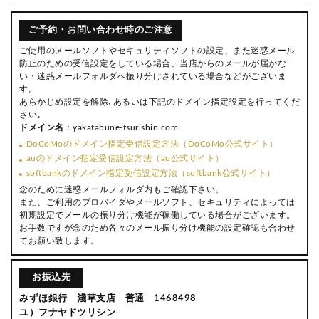
ご予約・お問い合わせ時のご注意
ご使用のメールソフトやセキュリティソフトの設定、また迷惑メール
防止のための受信設定をしている場合、当店からのメールが届かな
い・迷惑メールフォルダへ振り分けされている場合などがございま
す。
あらかじめ設定を解除､あるいは下記のドメイン指定設定を行ってくだ
さい｡
ドメイン名
：yakatabune-tsurishin.com
DoCoMoのドメイン指定受信設定方法（DoCoMo公式サイト）
auのドメイン指定受信設定方法（au公式サイト）
softbankのドメイン指定受信設定方法（softbank公式サイト）
念のために迷惑メールフォルダ内もご確認下さい。
また、ご利用のプロバイダやメールソフト、セキュリティによっては
初期設定でメールの振り分け機能が稼働している場合がございます。
お手数ですが念のため各々のメール振り分け機能の設定確認も合わせ
てお願い致します。
お振込先
みずほ銀行 淺草支店 普通 1468498
ユ）フナヤドツリシン