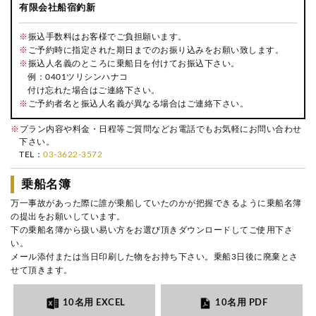
有限会社船宿釣新
※
振込手数料はお客様でご負担願います。
※
ご予約時に指定された期日までのお振り込みをお願い致します。
※
振込人名義のところに乗船日を付けてお振込下さい。
例：0401ツリシンハナコ
付け忘れた場合はご連絡下さい。
※
ご予約者名と振込人名義が異なる場合はご連絡下さい。
※
プラン内容や料金・日程等ご質問などお電話でもお気軽にお問い合わせ
下さい。
TEL：
03-3622-3572
乗船名簿
万一事故があった際に誰が乗船していたのかが把握できるように乗船名簿
の提出をお願いしています。
下の乗船名簿から扱い易い方をお選び頂きダウンロードしてご使用下さ
い。
メール添付または当日印刷した物をお持ち下さい。乗船3日後に廃棄とさ
せて頂きます。
10名用 EXCEL
10名用 PDF