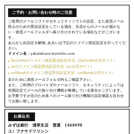
ご予約・お問い合わせ時のご注意
ご使用のメールソフトやセキュリティソフトの設定、また迷惑メール
防止のための受信設定をしている場合、当店からのメールが届かな
い・迷惑メールフォルダへ振り分けされている場合などがございま
す。
あらかじめ設定を解除､あるいは下記のドメイン指定設定を行ってくだ
さい｡
ドメイン名
：yakatabune-tsurishin.com
DoCoMoのドメイン指定受信設定方法（DoCoMo公式サイト）
auのドメイン指定受信設定方法（au公式サイト）
softbankのドメイン指定受信設定方法（softbank公式サイト）
念のために迷惑メールフォルダ内もご確認下さい。
また、ご利用のプロバイダやメールソフト、セキュリティによっては
初期設定でメールの振り分け機能が稼働している場合がございます。
お手数ですが念のため各々のメール振り分け機能の設定確認も合わせ
てお願い致します。
お振込先
みずほ銀行 淺草支店 普通 1468498
ユ）フナヤドツリシン