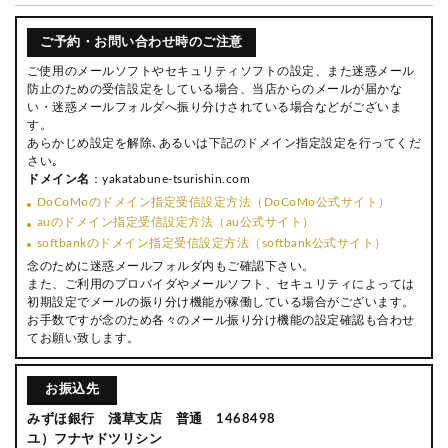
ご予約・お問い合わせ時のご注意
ご使用のメールソフトやセキュリティソフトの設定、また迷惑メール
防止のための受信設定をしている場合、当店からのメールが届かな
い・迷惑メールフォルダへ振り分けされている場合などがございま
す。
あらかじめ設定を解除､あるいは下記のドメイン指定設定を行ってくだ
さい｡
ドメイン名
：yakatabune-tsurishin.com
DoCoMoのドメイン指定受信設定方法（DoCoMo公式サイト）
auのドメイン指定受信設定方法（au公式サイト）
softbankのドメイン指定受信設定方法（softbank公式サイト）
念のために迷惑メールフォルダ内もご確認下さい。
また、ご利用のプロバイダやメールソフト、セキュリティによっては
初期設定でメールの振り分け機能が稼働している場合がございます。
お手数ですが念のため各々のメール振り分け機能の設定確認も合わせ
てお願い致します。
お振込先
みずほ銀行 淺草支店 普通 1468498
ユ）フナヤドツリシン