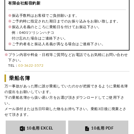
有限会社船宿釣新
※
振込手数料はお客様でご負担願います。
※
ご予約時に指定された期日までのお振り込みをお願い致します。
※
振込人名義のところに乗船日を付けてお振込下さい。
例：0401ツリシンハナコ
付け忘れた場合はご連絡下さい。
※
ご予約者名と振込人名義が異なる場合はご連絡下さい。
※
プラン内容や料金・日程等ご質問などお電話でもお気軽にお問い合わせ
下さい。
TEL：
03-3622-3572
乗船名簿
万一事故があった際に誰が乗船していたのかが把握できるように乗船名簿
の提出をお願いしています。
下の乗船名簿から扱い易い方をお選び頂きダウンロードしてご使用下さ
い。
メール添付または当日印刷した物をお持ち下さい。乗船3日後に廃棄とさ
せて頂きます。
10名用 EXCEL
10名用 PDF