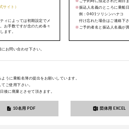
※
ご予約時に指定された期日
k公式サイト）
※
振込人名義のところに乗船
例：0401ツリシンハナコ
付け忘れた場合はご連絡下
ティによっては初期設定でメ
。お手数ですが念のため各々
※
ご予約者名と振込人名義が
します。
軽にお問い合わせ下さい。
るように乗船名簿の提出をお願いしています。
してご使用下さい。
3日後に廃棄とさせて頂きます。
10名用 PDF
団体用 EXCEL