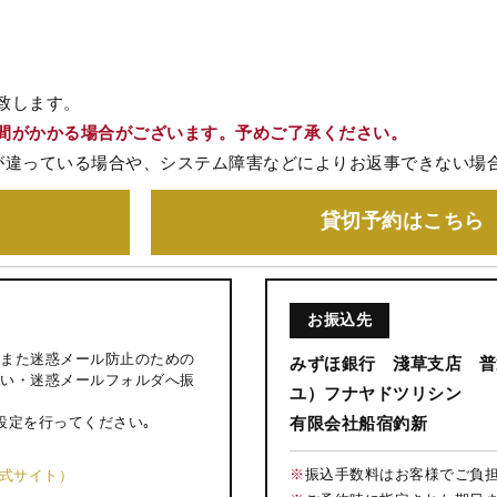
致します。
間がかかる場合がございます。予めご了承ください。
が違っている場合や、システム障害などによりお返事できない場
貸切予約
はこちら
お振込先
また迷惑メール防止のための
みずほ銀行 淺草支店 普通
い・迷惑メールフォルダへ振
ユ）フナヤドツリシン
設定を行ってください｡
有限会社船宿釣新
※
振込手数料はお客様でご負
公式サイト）