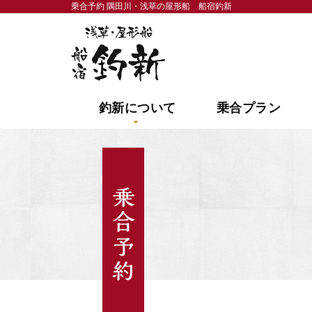
乗合予約 隅田川・浅草の屋形船 船宿釣新
隅田川・浅草の屋形船 
釣新について
乗合プラン