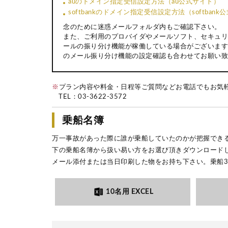
auのドメイン指定受信設定方法（au公式サイト）
softbankのドメイン指定受信設定方法（softban
念のために迷惑メールフォルダ内もご確認下さい。
また、ご利用のプロバイダやメールソフト、セキュリ
ールの振り分け機能が稼働している場合がございます
のメール振り分け機能の設定確認も合わせてお願い致
※
プラン内容や料金・日程等ご質問などお電話でもお気
TEL：
03-3622-3572
乗船名簿
万一事故があった際に誰が乗船していたのかが把握でき
下の乗船名簿から扱い易い方をお選び頂きダウンロード
メール添付または当日印刷した物をお持ち下さい。乗船
10名用 EXCEL