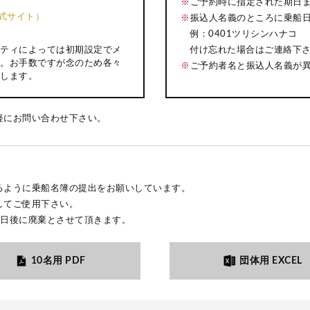
※
ご予約時に指定された期日
k公式サイト）
※
振込人名義のところに乗船
例：0401ツリシンハナコ
付け忘れた場合はご連絡下
ティによっては初期設定でメ
。お手数ですが念のため各々
※
ご予約者名と振込人名義が
します。
軽にお問い合わせ下さい。
るように乗船名簿の提出をお願いしています。
してご使用下さい。
3日後に廃棄とさせて頂きます。
10名用 PDF
団体用 EXCEL