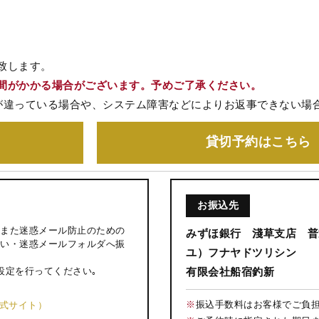
致します。
間がかかる場合がございます。予めご了承ください。
が違っている場合や、システム障害などによりお返事できない場
貸切予約
はこちら
お振込先
また迷惑メール防止のための
みずほ銀行 淺草支店 普通
い・迷惑メールフォルダへ振
ユ）フナヤドツリシン
設定を行ってください｡
有限会社船宿釣新
※
振込手数料はお客様でご負
公式サイト）