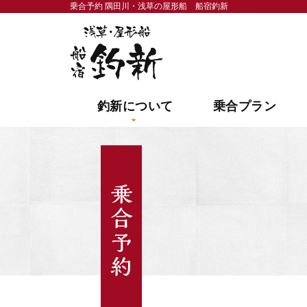
乗合予約 隅田川・浅草の屋形船 船宿釣新
隅田川・浅草の屋形船 
釣新について
乗合プラン