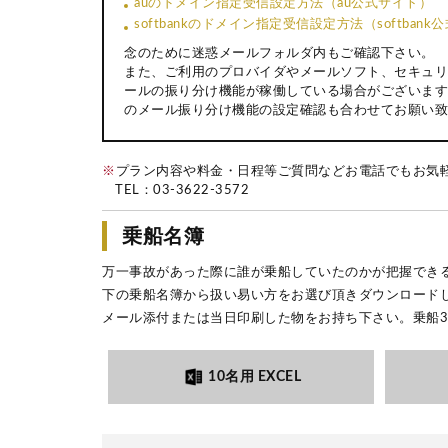
auのドメイン指定受信設定方法（au公式サイト）
softbankのドメイン指定受信設定方法（softban
念のために迷惑メールフォルダ内もご確認下さい。
また、ご利用のプロバイダやメールソフト、セキュリ
ールの振り分け機能が稼働している場合がございます
のメール振り分け機能の設定確認も合わせてお願い致
※
プラン内容や料金・日程等ご質問などお電話でもお気
TEL：
03-3622-3572
乗船名簿
万一事故があった際に誰が乗船していたのかが把握でき
下の乗船名簿から扱い易い方をお選び頂きダウンロード
メール添付または当日印刷した物をお持ち下さい。乗船
10名用 EXCEL