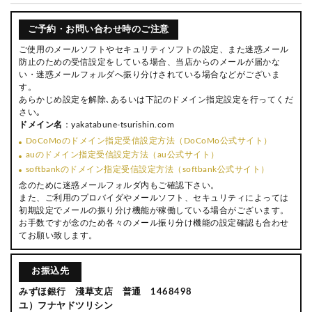
ご予約・お問い合わせ時のご注意
ご使用のメールソフトやセキュリティソフトの設定、また迷惑メール
防止のための受信設定をしている場合、当店からのメールが届かな
い・迷惑メールフォルダへ振り分けされている場合などがございま
す。
あらかじめ設定を解除､あるいは下記のドメイン指定設定を行ってくだ
さい｡
ドメイン名
：yakatabune-tsurishin.com
DoCoMoのドメイン指定受信設定方法（DoCoMo公式サイト）
auのドメイン指定受信設定方法（au公式サイト）
softbankのドメイン指定受信設定方法（softbank公式サイト）
念のために迷惑メールフォルダ内もご確認下さい。
また、ご利用のプロバイダやメールソフト、セキュリティによっては
初期設定でメールの振り分け機能が稼働している場合がございます。
お手数ですが念のため各々のメール振り分け機能の設定確認も合わせ
てお願い致します。
お振込先
みずほ銀行 淺草支店 普通 1468498
ユ）フナヤドツリシン