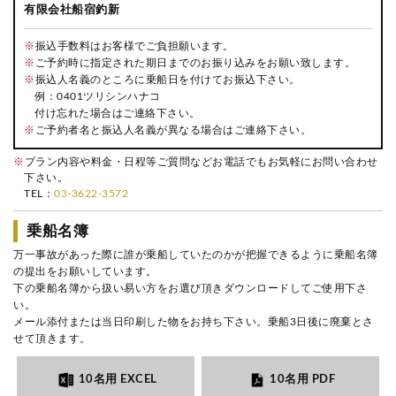
有限会社船宿釣新
※
振込手数料はお客様でご負担願います。
※
ご予約時に指定された期日までのお振り込みをお願い致します。
※
振込人名義のところに乗船日を付けてお振込下さい。
例：0401ツリシンハナコ
付け忘れた場合はご連絡下さい。
※
ご予約者名と振込人名義が異なる場合はご連絡下さい。
※
プラン内容や料金・日程等ご質問などお電話でもお気軽にお問い合わせ
下さい。
TEL：
03-3622-3572
乗船名簿
万一事故があった際に誰が乗船していたのかが把握できるように乗船名簿
の提出をお願いしています。
下の乗船名簿から扱い易い方をお選び頂きダウンロードしてご使用下さ
い。
メール添付または当日印刷した物をお持ち下さい。乗船3日後に廃棄とさ
せて頂きます。
10名用 EXCEL
10名用 PDF