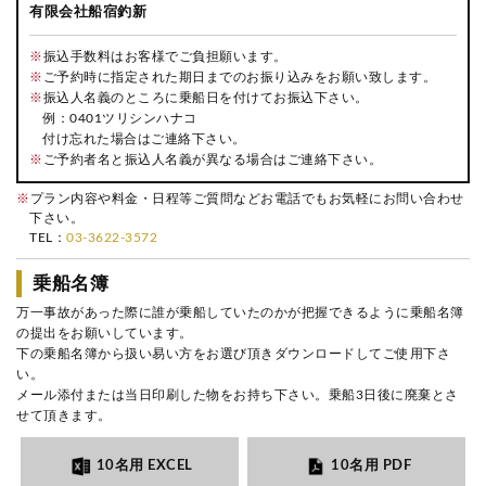
有限会社船宿釣新
※
振込手数料はお客様でご負担願います。
※
ご予約時に指定された期日までのお振り込みをお願い致します。
※
振込人名義のところに乗船日を付けてお振込下さい。
例：0401ツリシンハナコ
付け忘れた場合はご連絡下さい。
※
ご予約者名と振込人名義が異なる場合はご連絡下さい。
※
プラン内容や料金・日程等ご質問などお電話でもお気軽にお問い合わせ
下さい。
TEL：
03-3622-3572
乗船名簿
万一事故があった際に誰が乗船していたのかが把握できるように乗船名簿
の提出をお願いしています。
下の乗船名簿から扱い易い方をお選び頂きダウンロードしてご使用下さ
い。
メール添付または当日印刷した物をお持ち下さい。乗船3日後に廃棄とさ
せて頂きます。
10名用 EXCEL
10名用 PDF