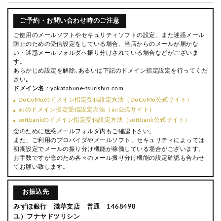
ご予約・お問い合わせ時のご注意
ご使用のメールソフトやセキュリティソフトの設定、また迷惑メール
防止のための受信設定をしている場合、当店からのメールが届かな
い・迷惑メールフォルダへ振り分けされている場合などがございま
す。
あらかじめ設定を解除､あるいは下記のドメイン指定設定を行ってくだ
さい｡
ドメイン名
：yakatabune-tsurishin.com
DoCoMoのドメイン指定受信設定方法（DoCoMo公式サイト）
auのドメイン指定受信設定方法（au公式サイト）
softbankのドメイン指定受信設定方法（softbank公式サイト）
念のために迷惑メールフォルダ内もご確認下さい。
また、ご利用のプロバイダやメールソフト、セキュリティによっては
初期設定でメールの振り分け機能が稼働している場合がございます。
お手数ですが念のため各々のメール振り分け機能の設定確認も合わせ
てお願い致します。
お振込先
みずほ銀行 淺草支店 普通 1468498
ユ）フナヤドツリシン