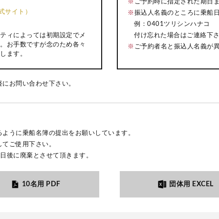
※
ご予約時に指定された期日
k公式サイト）
※
振込人名義のところに乗船
例：0401ツリシンハナコ
付け忘れた場合はご連絡下
ティによっては初期設定でメ
。お手数ですが念のため各々
※
ご予約者名と振込人名義が
します。
軽にお問い合わせ下さい。
るように乗船名簿の提出をお願いしています。
してご使用下さい。
3日後に廃棄とさせて頂きます。
10名用 PDF
団体用 EXCEL