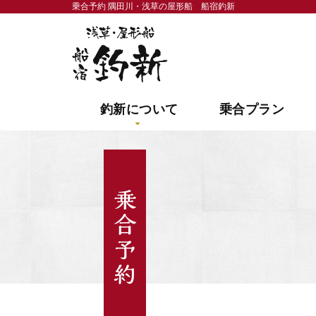
乗合予約 隅田川・浅草の屋形船 船宿釣新
隅田川・浅草の屋形船 
釣新について
乗合プラン