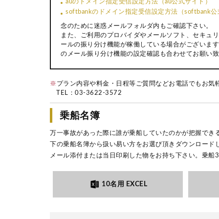
auのドメイン指定受信設定方法（au公式サイト）
softbankのドメイン指定受信設定方法（softban
念のために迷惑メールフォルダ内もご確認下さい。
また、ご利用のプロバイダやメールソフト、セキュリ
ールの振り分け機能が稼働している場合がございます
のメール振り分け機能の設定確認も合わせてお願い致
※
プラン内容や料金・日程等ご質問などお電話でもお気
TEL：
03-3622-3572
乗船名簿
万一事故があった際に誰が乗船していたのかが把握でき
下の乗船名簿から扱い易い方をお選び頂きダウンロード
メール添付または当日印刷した物をお持ち下さい。乗船
10名用 EXCEL