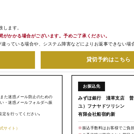
致します。
間がかかる場合がございます。予めご了承ください。
が違っている場合や、システム障害などによりお返事できない場
貸切予約
はこちら
お振込先
また迷惑メール防止のための
みずほ銀行 淺草支店 普通
い・迷惑メールフォルダへ振
ユ）フナヤドツリシン
設定を行ってください｡
有限会社船宿釣新
※
振込手数料はお客様でご負
公式サイト）