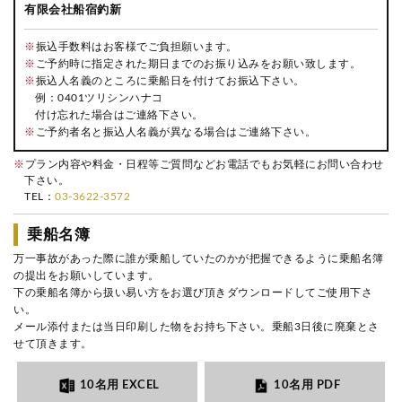
有限会社船宿釣新
※
振込手数料はお客様でご負担願います。
※
ご予約時に指定された期日までのお振り込みをお願い致します。
※
振込人名義のところに乗船日を付けてお振込下さい。
例：0401ツリシンハナコ
付け忘れた場合はご連絡下さい。
※
ご予約者名と振込人名義が異なる場合はご連絡下さい。
※
プラン内容や料金・日程等ご質問などお電話でもお気軽にお問い合わせ
下さい。
TEL：
03-3622-3572
乗船名簿
万一事故があった際に誰が乗船していたのかが把握できるように乗船名簿
の提出をお願いしています。
下の乗船名簿から扱い易い方をお選び頂きダウンロードしてご使用下さ
い。
メール添付または当日印刷した物をお持ち下さい。乗船3日後に廃棄とさ
せて頂きます。
10名用 EXCEL
10名用 PDF