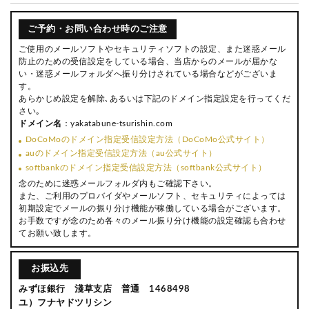
ご予約・お問い合わせ時のご注意
ご使用のメールソフトやセキュリティソフトの設定、また迷惑メール
防止のための受信設定をしている場合、当店からのメールが届かな
い・迷惑メールフォルダへ振り分けされている場合などがございま
す。
あらかじめ設定を解除､あるいは下記のドメイン指定設定を行ってくだ
さい｡
ドメイン名
：yakatabune-tsurishin.com
DoCoMoのドメイン指定受信設定方法（DoCoMo公式サイト）
auのドメイン指定受信設定方法（au公式サイト）
softbankのドメイン指定受信設定方法（softbank公式サイト）
念のために迷惑メールフォルダ内もご確認下さい。
また、ご利用のプロバイダやメールソフト、セキュリティによっては
初期設定でメールの振り分け機能が稼働している場合がございます。
お手数ですが念のため各々のメール振り分け機能の設定確認も合わせ
てお願い致します。
お振込先
みずほ銀行 淺草支店 普通 1468498
ユ）フナヤドツリシン