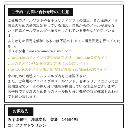
ご予約・お問い合わせ時のご注意
ご使用のメールソフトやセキュリティソフトの設定、また迷惑メール
防止のための受信設定をしている場合、当店からのメールが届かな
い・迷惑メールフォルダへ振り分けされている場合などがございま
す。
あらかじめ設定を解除､あるいは下記のドメイン指定設定を行ってくだ
さい｡
ドメイン名
：yakatabune-tsurishin.com
DoCoMoのドメイン指定受信設定方法（DoCoMo公式サイト）
auのドメイン指定受信設定方法（au公式サイト）
softbankのドメイン指定受信設定方法（softbank公式サイト）
念のために迷惑メールフォルダ内もご確認下さい。
また、ご利用のプロバイダやメールソフト、セキュリティによっては
初期設定でメールの振り分け機能が稼働している場合がございます。
お手数ですが念のため各々のメール振り分け機能の設定確認も合わせ
てお願い致します。
お振込先
みずほ銀行 淺草支店 普通 1468498
ユ）フナヤドツリシン