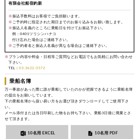
有限会社船宿釣新
※
振込手数料はお客様でご負担願います。
※
ご予約時に指定された期日までのお振り込みをお願い致します。
※
振込人名義のところに乗船日を付けてお振込下さい。
例：0401ツリシンハナコ
付け忘れた場合はご連絡下さい。
※
ご予約者名と振込人名義が異なる場合はご連絡下さい。
※
プラン内容や料金・日程等ご質問などお電話でもお気軽にお問い合わせ
下さい。
TEL：
03-3622-3572
乗船名簿
万一事故があった際に誰が乗船していたのかが把握できるように乗船名簿
の提出をお願いしています。
下の乗船名簿から扱い易い方をお選び頂きダウンロードしてご使用下さ
い。
メール添付または当日印刷した物をお持ち下さい。乗船3日後に廃棄とさ
せて頂きます。
10名用 EXCEL
10名用 PDF