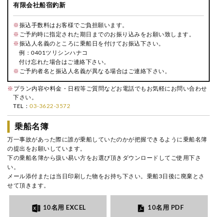
有限会社船宿釣新
※
振込手数料はお客様でご負担願います。
※
ご予約時に指定された期日までのお振り込みをお願い致します。
※
振込人名義のところに乗船日を付けてお振込下さい。
例：0401ツリシンハナコ
付け忘れた場合はご連絡下さい。
※
ご予約者名と振込人名義が異なる場合はご連絡下さい。
※
プラン内容や料金・日程等ご質問などお電話でもお気軽にお問い合わせ
下さい。
TEL：
03-3622-3572
乗船名簿
万一事故があった際に誰が乗船していたのかが把握できるように乗船名簿
の提出をお願いしています。
下の乗船名簿から扱い易い方をお選び頂きダウンロードしてご使用下さ
い。
メール添付または当日印刷した物をお持ち下さい。乗船3日後に廃棄とさ
せて頂きます。
10名用 EXCEL
10名用 PDF