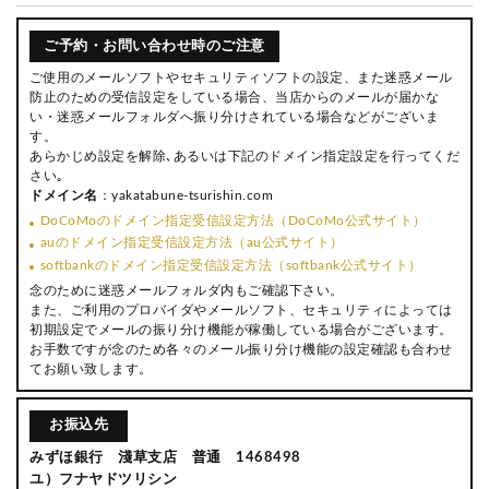
ご予約・お問い合わせ時のご注意
ご使用のメールソフトやセキュリティソフトの設定、また迷惑メール
防止のための受信設定をしている場合、当店からのメールが届かな
い・迷惑メールフォルダへ振り分けされている場合などがございま
す。
あらかじめ設定を解除､あるいは下記のドメイン指定設定を行ってくだ
さい｡
ドメイン名
：yakatabune-tsurishin.com
DoCoMoのドメイン指定受信設定方法（DoCoMo公式サイト）
auのドメイン指定受信設定方法（au公式サイト）
softbankのドメイン指定受信設定方法（softbank公式サイト）
念のために迷惑メールフォルダ内もご確認下さい。
また、ご利用のプロバイダやメールソフト、セキュリティによっては
初期設定でメールの振り分け機能が稼働している場合がございます。
お手数ですが念のため各々のメール振り分け機能の設定確認も合わせ
てお願い致します。
お振込先
みずほ銀行 淺草支店 普通 1468498
ユ）フナヤドツリシン