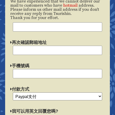
We have experienced that we cannot deliver our
mail to customers who have
hotmail
address.
Please inform us other mail address if you don't
receive any reply from Tsurishin.
Thank you for your effort.
再次確認郵箱地址
手機號碼
付款方式
我可以用英文回覆您嗎?