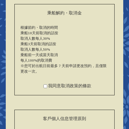
乘船解約・取消金
根據節約・取消的時間
乘船10天前取消的話按
取消人數每人30%
乘船3天前取消的話按
取消人數每人50%
乗船前一天或當天取消
每人100%的取消費
※您可於出航日前最多 7 天前申請更改預約，且僅限
更改一次。
我同意取消政策的條款
客戶個人信息管理原則